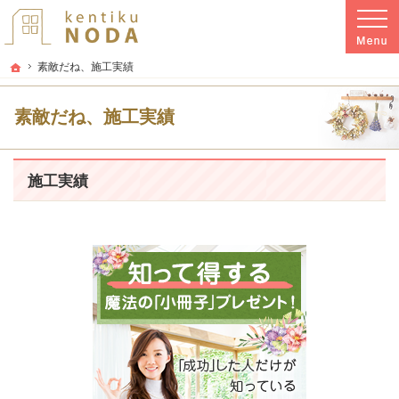
プロの目線からご提案。伊東市・熱海市・伊豆市の注文住宅・新築戸建てを手がけ
静岡東部・伊豆地区の注文住宅・新築戸建てなら KNizu工房 野田建築 環境負
ホーム
素敵だね、施工実績
素敵だね、施工実績
施工実績